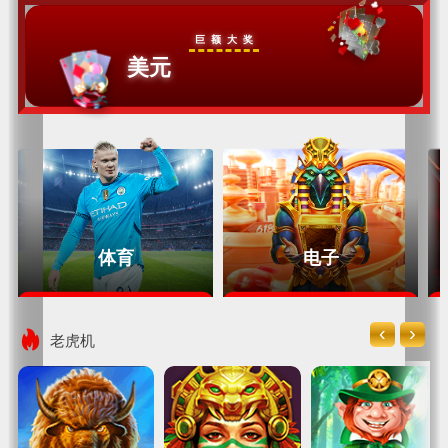
巨额大奖
美元
体育
电子
立即游戏
立即游戏
‹
›
老虎机