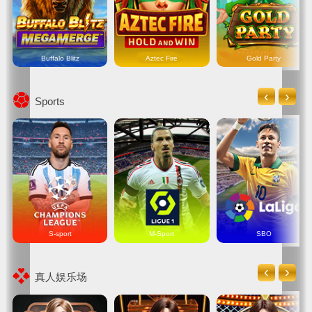
Buffalo Blitz
Aztec Fire
Gold Party
‹
›
Sports
S-sport
M-Sport
SBO
‹
›
真人娱乐场