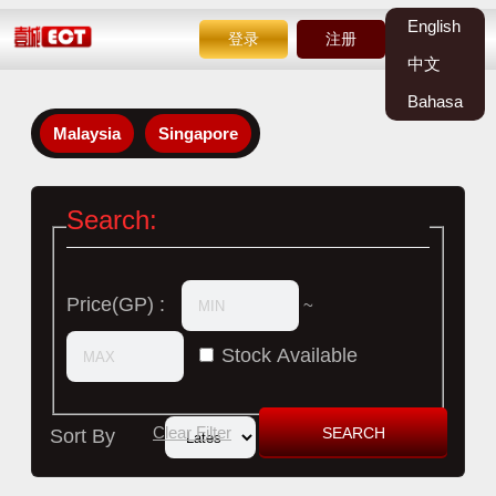
English
登录
注册
中文
Bahasa
Malaysia
Singapore
Search:
Price(GP) :
~
Stock Available
Clear Filter
Sort By