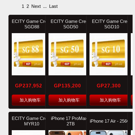
1
2
Next
...
Last
ECITY Game Credit
ECITY Game Credit
ECITY Game Credit
SGD88
SGD50
SGD10
GP237,952
GP135,200
GP27,300
加入购物车
加入购物车
加入购物车
ECITY Game Credit
iPhone 17 ProMax -
iPhone 17 Air - 256GB
MYR10
2TB